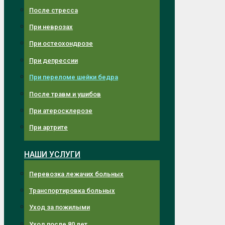
После стресса
При неврозах
При остеохондрозе
При депрессии
При переломе шейки бедра
После травм и ушибов
При атеросклерозе
При артрите
НАШИ УСЛУГИ
Перевозка лежачих больных
Транспортировка больных
Уход за пожилыми
Уход после 80 лет