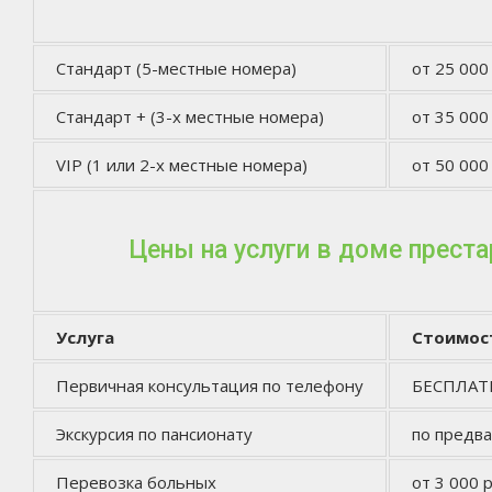
Стандарт (5-местные номера)
от 25 000
Стандарт + (3-х местные номера)
от 35 000
VIP (1 или 2-х местные номера)
от 50 000
Цены на услуги в доме прест
Услуга
Стоимос
Первичная консультация по телефону
БЕСПЛА
Экскурсия по пансионату
по предв
Перевозка больных
от 3 000 р