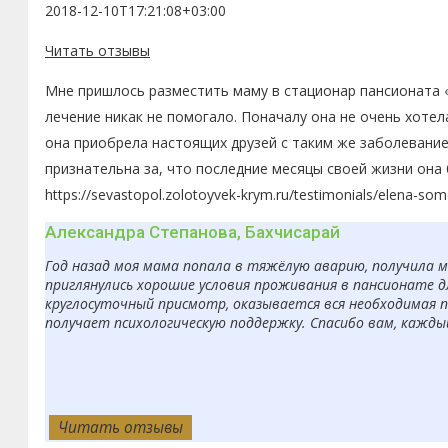
2018-12-10T17:21:08+03:00
Читать отзывы
Мне пришлось разместить маму в стационар пансионата «
лечение никак не помогало. Поначалу она не очень хоте
она приобрела настоящих друзей с таким же заболевание
признательна за, что последние месяцы своей жизни она
https://sevastopol.zolotoyvek-krym.ru/testimonials/elena-so
Александра Степанова, Бахчисарай
Год назад моя мама попала в тяжёлую аварию, получила 
приглянулись хорошие условия проживания в пансионате д
круглосуточный присмотр, оказывается вся необходимая п
получает психологическую поддержку. Спасибо вам, кажды
Читать отзывы
Читать отзывы
Читать отзывы
Читать отзывы
Читать отзывы
Читать отзывы
Читать отзывы
Читать отзывы
Читать отзывы
Читать отзывы