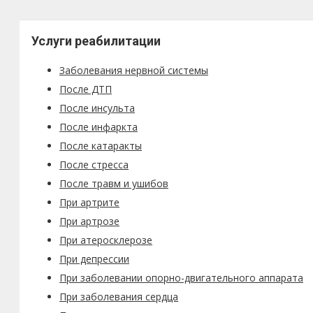
Услуги реабилитации
Заболевания нервной системы
После ДТП
После инсульта
После инфаркта
После катаракты
После стресса
После травм и ушибов
При артрите
При артрозе
При атеросклерозе
При депрессии
При заболевании опорно-двигательного аппарата
При заболевания сердца