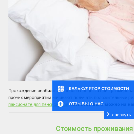
КАЛЬКУЛЯТОР СТОИМОСТИ
Прохождение реабилитационного процесса при травмирован
прочих мероприятий начинают получать положительные рез
пансионате для пенсионеров
«Золотой Век» можно на на
ОТЗЫВЫ О НАС
свернуть
Стоимость проживания