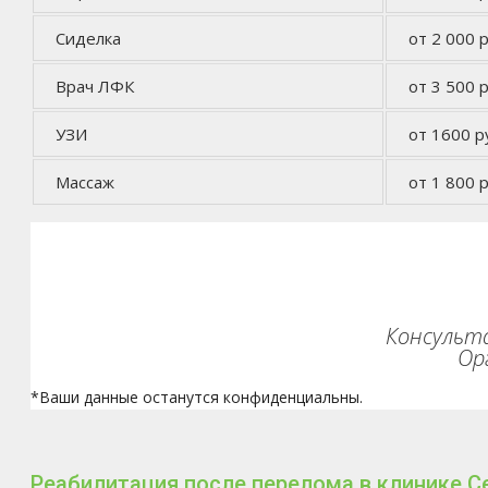
Сиделка
от 2 000 р
Врач ЛФК
от 3 500 р
УЗИ
от 1600 р
Массаж
от 1 800 р
Консульта
Ор
*Ваши данные останутся конфиденциальны.
Реабилитация после перелома в клинике С