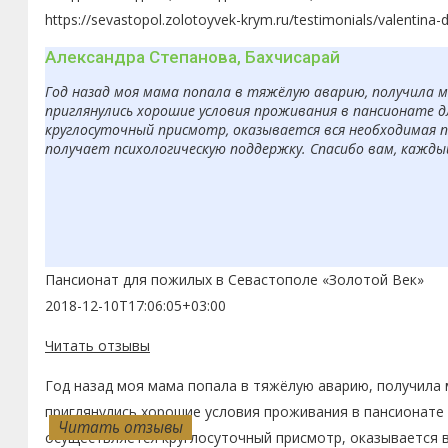
https://sevastopol.zolotoyvek-krym.ru/testimonials/valentina-
Александра Степанова, Бахчисарай
Год назад моя мама попала в тяжёлую аварию, получила 
приглянулись хорошие условия проживания в пансионате д
круглосуточный присмотр, оказывается вся необходимая п
получает психологическую поддержку. Спасибо вам, кажды
Пансионат для пожилых в Севастополе «Золотой Век»
2018-12-10T17:06:05+03:00
Читать отзывы
Год назад моя мама попала в тяжёлую аварию, получила 
приглянулись хорошие условия проживания в пансионате 
Читать отзывы
Читать отзывы
Читать отзывы
Читать отзывы
Читать отзывы
Читать отзывы
Читать отзывы
Читать отзывы
Читать отзывы
Читать отзывы
осуществляется круглосуточный присмотр, оказывается 