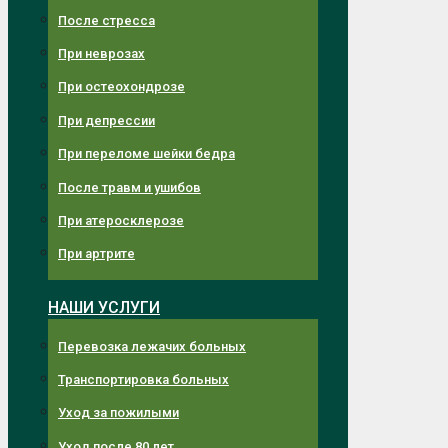
После стресса
При неврозах
При остеохондрозе
При депрессии
При переломе шейки бедра
После травм и ушибов
При атеросклерозе
При артрите
НАШИ УСЛУГИ
Перевозка лежачих больных
Транспортировка больных
Уход за пожилыми
Уход после 80 лет