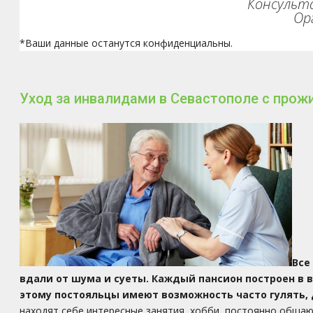
Консульта
Ор
*Ваши данные останутся конфиденциальны.
Уход за инвалидами в Севастополе с прож
Все
вдали от шума и суеты. Каждый пансион построен в 
этому постояльцы имеют возможность часто гулять,
находят себе интересные занятия, хобби, постоянно общаю