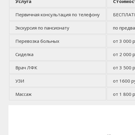
Услуга
Стоимос
Первичная консультация по телефону
БЕСПЛА
Экскурсия по пансионату
по предв
Перевозка больных
от 3 000 р
Сиделка
от 2 000 р
Врач ЛФК
от 3 500 р
УЗИ
от 1600 р
Массаж
от 1 800 р