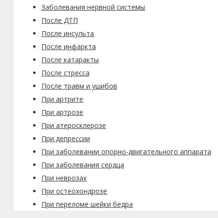
Заболевания нервной системы
После ДТП
После инсульта
После инфаркта
После катаракты
После стресса
После травм и ушибов
При артрите
При артрозе
При атеросклерозе
При депрессии
При заболевании опорно-двигательного аппарата
При заболевания сердца
При неврозах
При остеохондрозе
При переломе шейки бедра