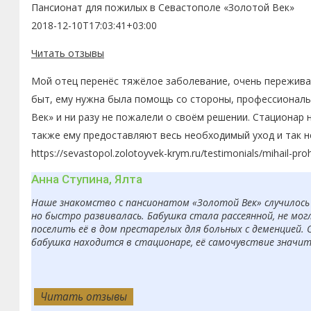
Пансионат для пожилых в Севастополе «Золотой Век»
2018-12-10T17:03:41+03:00
Читать отзывы
Мой отец перенёс тяжёлое заболевание, очень переживал
быт, ему нужна была помощь со стороны, профессиональн
Век» и ни разу не пожалели о своём решении. Стационар 
также ему предоставляют весь необходимый уход и так н
https://sevastopol.zolotoyvek-krym.ru/testimonials/mihail-pro
Анна Ступина, Ялта
Наше знакомство с пансионатом «Золотой Век» случилось 
но быстро развивалась. Бабушка стала рассеянной, не мо
поселить её в дом престарелых для больных с деменцией. 
бабушка находится в стационаре, её самочувствие значит
Читать отзывы
Читать отзывы
Читать отзывы
Читать отзывы
Читать отзывы
Читать отзывы
Читать отзывы
Читать отзывы
Читать отзывы
Читать отзывы