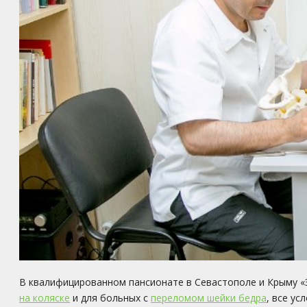
В квалифицированном пансионате в Севастополе и Крыму «
на коляске
и для больных с
переломом шейки бедра
, все у