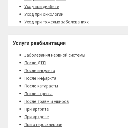
Уход при диабете
Уход при онкологии
Уход при тяжелых заболеваниях
Услуги реабилитации
Заболевания нервной системы
После ДТП
После инсульта
После инфаркта
После катаракты
После стресса
После травм и ушибов
При артрите
При артрозе
При атеросклерозе