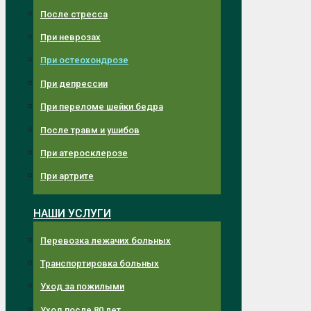
После стресса
При неврозах
При остеохондрозе
При депрессии
При переломе шейки бедра
После травм и ушибов
При атеросклерозе
При артрите
НАШИ УСЛУГИ
Перевозка лежачих больных
Транспортировка больных
Уход за пожилыми
Уход после 80 лет