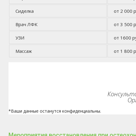
Сиделка
от 2 000 р
Врач ЛФК
от 3 500 р
УЗИ
от 1600 р
Массаж
от 1 800 р
Консульта
Ор
*Ваши данные останутся конфиденциальны.
Мероприятия восстановления при остеохо