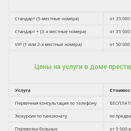
Стандарт (5-местные номера)
от 25 000
Стандарт + (3-х местные номера)
от 35 000
VIP (1 или 2-х местные номера)
от 50 000
Цены на услуги в доме прест
Услуга
Стоимос
Первичная консультация по телефону
БЕСПЛА
Экскурсия по пансионату
по предв
Перевозка больных
от 3 000 р