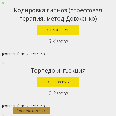
×
Кодировка гипноз (стрессовая
терапия, метод Довженко)
ОТ 5700 РУБ
3-4 часа
[contact-form-7 id=»6063″]
×
Торпедо инъекция
ОТ 5000 РУБ.
2-3 часа
[contact-form-7 id=»6063″]
Читать отзывы
Читать отзывы
Читать отзывы
Читать отзывы
Читать отзывы
Читать отзывы
Читать отзывы
Читать отзывы
Читать отзывы
Читать отзывы
×