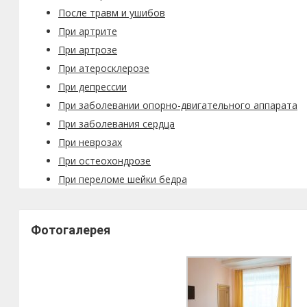
После травм и ушибов
При артрите
При артрозе
При атеросклерозе
При депрессии
При заболевании опорно-двигательного аппарата
При заболевания сердца
При неврозах
При остеохондрозе
При переломе шейки бедра
Фотогалерея