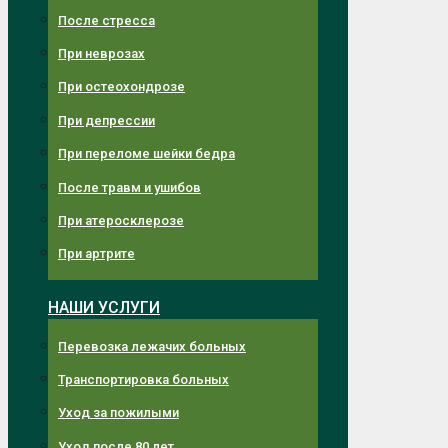
После стресса
При неврозах
При остеохондрозе
При депрессии
При переломе шейки бедра
После травм и ушибов
При атеросклерозе
При артрите
НАШИ УСЛУГИ
Перевозка лежачих больных
Транспортировка больных
Уход за пожилыми
Уход после 80 лет