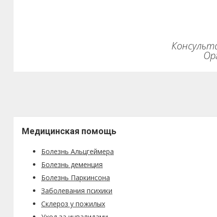
Консульта
Ор
Медицинская помощь
Болезнь Альцгеймера
Болезнь деменция
Болезнь Паркинсона
Заболевания психики
Склероз у пожилых
Уход за инвалидами