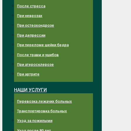
После стресса
При неврозах
При остеохондрозе
При депрессии
При переломе шейки бедра
После травм и ушибов
При атеросклерозе
При артрите
НАШИ УСЛУГИ
Перевозка лежачих больных
Транспортировка больных
Уход за пожилыми
Уход после 80 лет