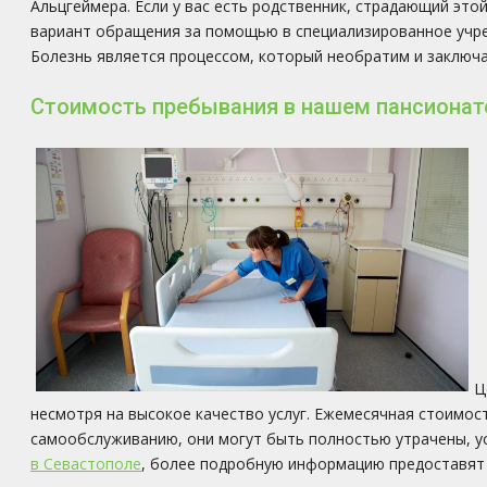
Альцгеймера. Если у вас есть родственник, страдающий это
вариант обращения за помощью в специализированное учре
Болезнь является процессом, который необратим и заключа
Стоимость пребывания в нашем пансионат
Ц
несмотря на высокое качество услуг. Ежемесячная стоимост
самообслуживанию, они могут быть полностью утрачены, 
в Севастополе
, более подробную информацию предоставят 