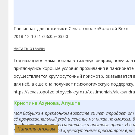
Пансионат для пожилых в Севастополе «Золотой Век»
2018-12-10T17:06:05+03:00
Читать отзывы
Год назад моя мама попала в тяжёлую аварию, получила 
приглянулись хорошие условия проживания в пансионате 
осуществляется круглосуточный присмотр, оказывается 
для неё, а ещё она получает психологическую поддержку.
https://sevastopol.zolotoyvek-krym.ru/testimonials/aleksandr
Кристина Ахунова, Алушта
Моя бабушка в преклонном возрасте 80 лет страдает от б
её профессиональный уход и лечение мы никак не сможем. 
предоставляют профессиональные и опытные врачи. И в ц
Читать отзывы
Читать отзывы
Читать отзывы
Читать отзывы
Читать отзывы
Читать отзывы
Читать отзывы
Читать отзывы
Читать отзывы
Читать отзывы
бабушка находится под круглосуточным присмотром врачей