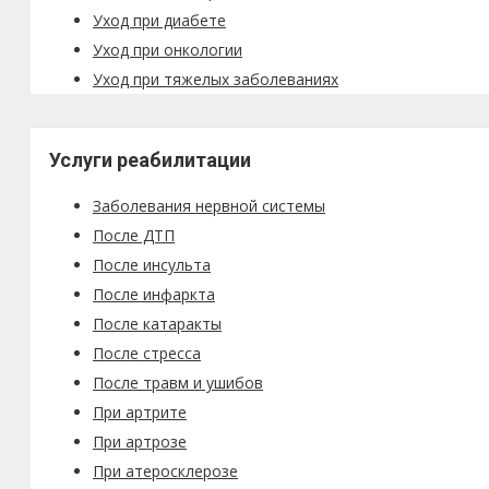
Уход при диабете
Уход при онкологии
Уход при тяжелых заболеваниях
Услуги реабилитации
Заболевания нервной системы
После ДТП
После инсульта
После инфаркта
После катаракты
После стресса
После травм и ушибов
При артрите
При артрозе
При атеросклерозе