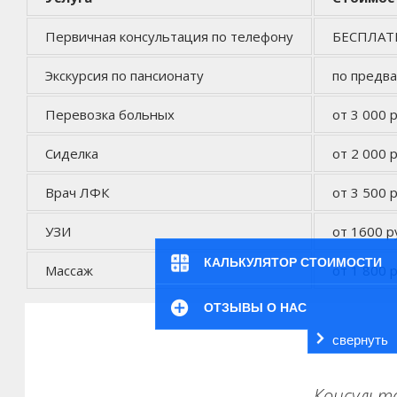
Первичная консультация по телефону
БЕСПЛА
Экскурсия по пансионату
по предв
Перевозка больных
от 3 000 р
Сиделка
от 2 000 р
Врач ЛФК
от 3 500 р
УЗИ
от 1600 р
КАЛЬКУЛЯТОР СТОИМОСТИ
Массаж
от 1 800 р
ОТЗЫВЫ О НАС
свернуть
Консульта